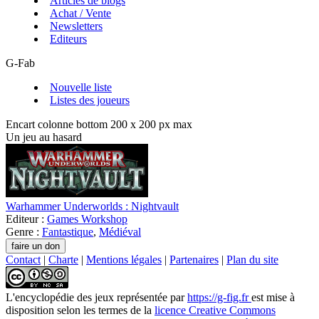
Articles de blogs
Achat / Vente
Newsletters
Editeurs
G-Fab
Nouvelle liste
Listes des joueurs
Encart colonne bottom 200 x 200 px max
Un jeu au hasard
Warhammer Underworlds : Nightvault
Editeur :
Games Workshop
Genre :
Fantastique
,
Médiéval
Contact
|
Charte
|
Mentions légales
|
Partenaires
|
Plan du site
L'encyclopédie des jeux
représentée par
https://g-fig.fr
est mise à
disposition selon les termes de la
licence Creative Commons