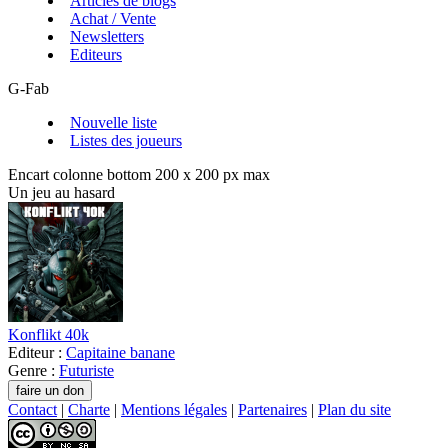
Articles de blogs
Achat / Vente
Newsletters
Editeurs
G-Fab
Nouvelle liste
Listes des joueurs
Encart colonne bottom 200 x 200 px max
Un jeu au hasard
Konflikt 40k
Editeur :
Capitaine banane
Genre :
Futuriste
Contact
|
Charte
|
Mentions légales
|
Partenaires
|
Plan du site