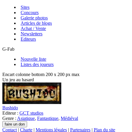
Sites
Concours
Galerie photos
Articles de blogs
Achat / Vente
Newsletters
Editeurs
G-Fab
Nouvelle liste
Listes des joueurs
Encart colonne bottom 200 x 200 px max
Un jeu au hasard
Bushido
Editeur :
GCT studios
Genre :
Asiatique
,
Fantastique
,
Médiéval
Contact
|
Charte
|
Mentions légales
|
Partenaires
|
Plan du site