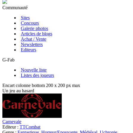
Communauté
Sites
Concours
Galerie photos
Articles de blogs
Achat / Vente
Newsletters
Editeurs
G-Fab
Nouvelle liste
Listes des joueurs
Encart colonne bottom 200 x 200 px max
Un jeu au hasard
Carnevale
Editeur :
TTCombat
Genre :
Fantastique
,
Horreur/Epouvante
,
Médiéval
,
Uchronie