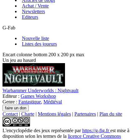
Articles de blogs
Achat / Vente
Newsletters
Editeurs
G-Fab
Nouvelle liste
Listes des joueurs
Encart colonne bottom 200 x 200 px max
Un jeu au hasard
Warhammer Underworlds : Nightvault
Editeur :
Games Workshop
Genre :
Fantastique
,
Médiéval
Contact
|
Charte
|
Mentions légales
|
Partenaires
|
Plan du site
L'encyclopédie des jeux
représentée par
https://g-fig.fr
est mise à
disposition selon les termes de la
licence Creative Commons