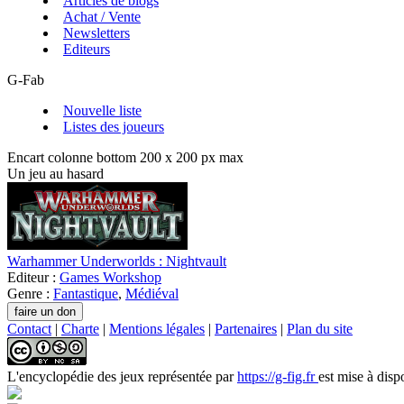
Articles de blogs
Achat / Vente
Newsletters
Editeurs
G-Fab
Nouvelle liste
Listes des joueurs
Encart colonne bottom 200 x 200 px max
Un jeu au hasard
Warhammer Underworlds : Nightvault
Editeur :
Games Workshop
Genre :
Fantastique
,
Médiéval
Contact
|
Charte
|
Mentions légales
|
Partenaires
|
Plan du site
L'encyclopédie des jeux
représentée par
https://g-fig.fr
est mise à disp