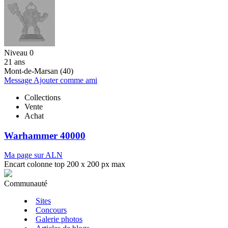
Niveau 0
21 ans
Mont-de-Marsan (40)
Message
Ajouter comme ami
Collections
Vente
Achat
Warhammer 40000
Ma page sur ALN
Encart colonne top 200 x 200 px max
Communauté
Sites
Concours
Galerie photos