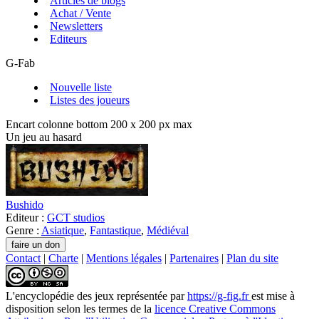
Articles de blogs
Achat / Vente
Newsletters
Editeurs
G-Fab
Nouvelle liste
Listes des joueurs
Encart colonne bottom 200 x 200 px max
Un jeu au hasard
Bushido
Editeur :
GCT studios
Genre :
Asiatique
,
Fantastique
,
Médiéval
Contact
|
Charte
|
Mentions légales
|
Partenaires
|
Plan du site
L'encyclopédie des jeux
représentée par
https://g-fig.fr
est mise à
disposition selon les termes de la
licence Creative Commons