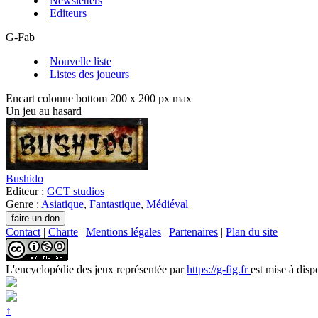
Newsletters
Editeurs
G-Fab
Nouvelle liste
Listes des joueurs
Encart colonne bottom 200 x 200 px max
Un jeu au hasard
Bushido
Editeur :
GCT studios
Genre :
Asiatique
,
Fantastique
,
Médiéval
Contact
|
Charte
|
Mentions légales
|
Partenaires
|
Plan du site
L'encyclopédie des jeux
représentée par
https://g-fig.fr
est mise à disp
↑