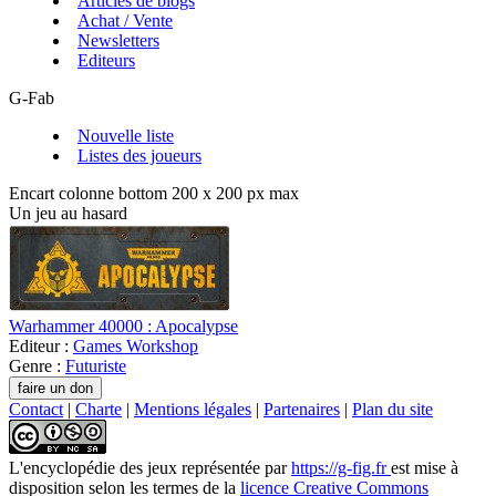
Articles de blogs
Achat / Vente
Newsletters
Editeurs
G-Fab
Nouvelle liste
Listes des joueurs
Encart colonne bottom 200 x 200 px max
Un jeu au hasard
Warhammer 40000 : Apocalypse
Editeur :
Games Workshop
Genre :
Futuriste
Contact
|
Charte
|
Mentions légales
|
Partenaires
|
Plan du site
L'encyclopédie des jeux
représentée par
https://g-fig.fr
est mise à
disposition selon les termes de la
licence Creative Commons