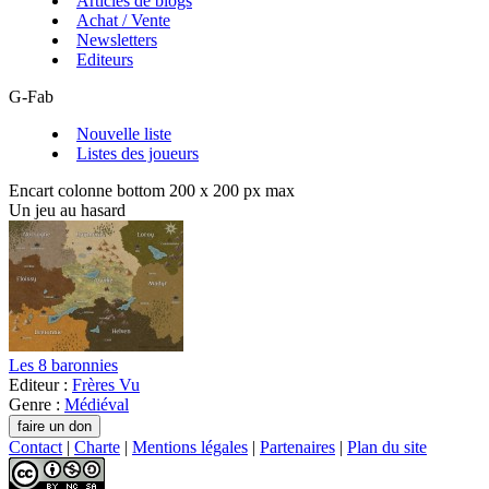
Articles de blogs
Achat / Vente
Newsletters
Editeurs
G-Fab
Nouvelle liste
Listes des joueurs
Encart colonne bottom 200 x 200 px max
Un jeu au hasard
Les 8 baronnies
Editeur :
Frères Vu
Genre :
Médiéval
Contact
|
Charte
|
Mentions légales
|
Partenaires
|
Plan du site