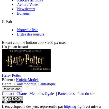
Articles de blogs
Achat / Vente
Newsletters
Editeurs
G-Fab
Nouvelle liste
Listes des joueurs
Encart colonne bottom 200 x 200 px max
Un jeu au hasard
Harry Potter
Editeur :
Knight Models
Genre :
Contemporain
,
Fantastique
Contact
|
Charte
|
Mentions légales
|
Partenaires
|
Plan du site
L'encyclopédie des jeux
représentée par
https://g-fig.fr
est mise à