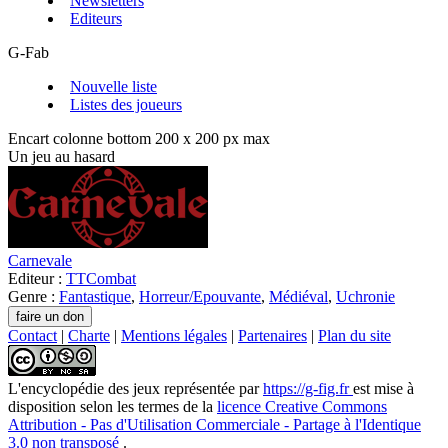
Newsletters
Editeurs
G-Fab
Nouvelle liste
Listes des joueurs
Encart colonne bottom 200 x 200 px max
Un jeu au hasard
Carnevale
Editeur :
TTCombat
Genre :
Fantastique
,
Horreur/Epouvante
,
Médiéval
,
Uchronie
Contact
|
Charte
|
Mentions légales
|
Partenaires
|
Plan du site
L'encyclopédie des jeux
représentée par
https://g-fig.fr
est mise à
disposition selon les termes de la
licence Creative Commons
Attribution - Pas d'Utilisation Commerciale - Partage à l'Identique
3.0 non transposé
.