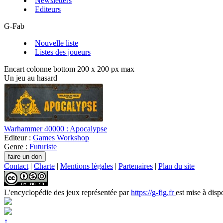
Newsletters
Editeurs
G-Fab
Nouvelle liste
Listes des joueurs
Encart colonne bottom 200 x 200 px max
Un jeu au hasard
Warhammer 40000 : Apocalypse
Editeur :
Games Workshop
Genre :
Futuriste
Contact
|
Charte
|
Mentions légales
|
Partenaires
|
Plan du site
L'encyclopédie des jeux
représentée par
https://g-fig.fr
est mise à disp
↑