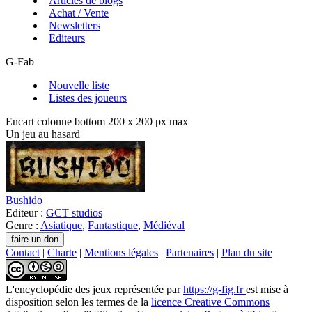
Articles de blogs
Achat / Vente
Newsletters
Editeurs
G-Fab
Nouvelle liste
Listes des joueurs
Encart colonne bottom 200 x 200 px max
Un jeu au hasard
Bushido
Editeur :
GCT studios
Genre :
Asiatique
,
Fantastique
,
Médiéval
Contact
|
Charte
|
Mentions légales
|
Partenaires
|
Plan du site
L'encyclopédie des jeux
représentée par
https://g-fig.fr
est mise à
disposition selon les termes de la
licence Creative Commons