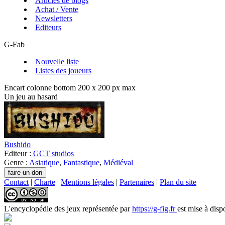
Articles de blogs
Achat / Vente
Newsletters
Editeurs
G-Fab
Nouvelle liste
Listes des joueurs
Encart colonne bottom 200 x 200 px max
Un jeu au hasard
Bushido
Editeur :
GCT studios
Genre :
Asiatique
,
Fantastique
,
Médiéval
Contact
|
Charte
|
Mentions légales
|
Partenaires
|
Plan du site
L'encyclopédie des jeux
représentée par
https://g-fig.fr
est mise à disp