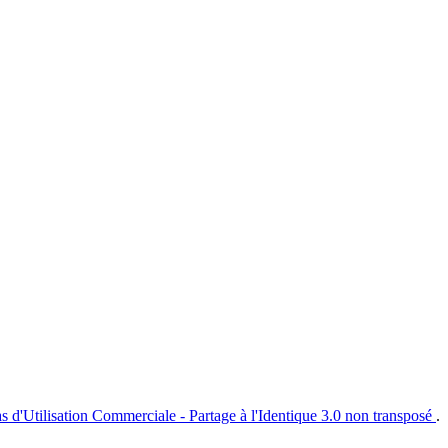
s d'Utilisation Commerciale - Partage à l'Identique 3.0 non transposé
.