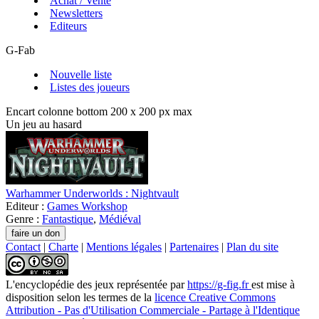
Achat / Vente
Newsletters
Editeurs
G-Fab
Nouvelle liste
Listes des joueurs
Encart colonne bottom 200 x 200 px max
Un jeu au hasard
Warhammer Underworlds : Nightvault
Editeur :
Games Workshop
Genre :
Fantastique
,
Médiéval
Contact
|
Charte
|
Mentions légales
|
Partenaires
|
Plan du site
L'encyclopédie des jeux
représentée par
https://g-fig.fr
est mise à
disposition selon les termes de la
licence Creative Commons
Attribution - Pas d'Utilisation Commerciale - Partage à l'Identique