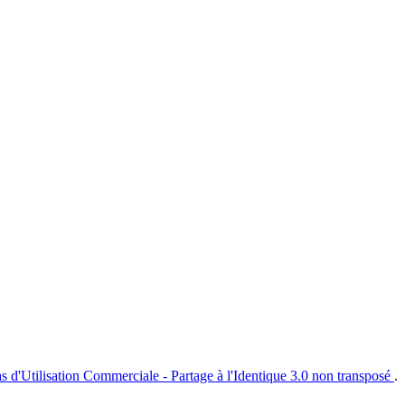
s d'Utilisation Commerciale - Partage à l'Identique 3.0 non transposé
.