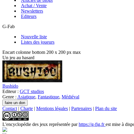
Articles de blogs
Achat / Vente
Newsletters
Editeurs
G-Fab
Nouvelle liste
Listes des joueurs
Encart colonne bottom 200 x 200 px max
Un jeu au hasard
Bushido
Editeur :
GCT studios
Genre :
Asiatique
,
Fantastique
,
Médiéval
Contact
|
Charte
|
Mentions légales
|
Partenaires
|
Plan du site
L'encyclopédie des jeux
représentée par
https://g-fig.fr
est mise à disp