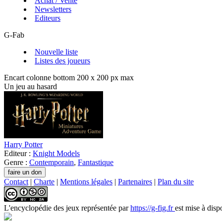
Achat / Vente
Newsletters
Editeurs
G-Fab
Nouvelle liste
Listes des joueurs
Encart colonne bottom 200 x 200 px max
Un jeu au hasard
Harry Potter
Editeur :
Knight Models
Genre :
Contemporain
,
Fantastique
Contact
|
Charte
|
Mentions légales
|
Partenaires
|
Plan du site
L'encyclopédie des jeux
représentée par
https://g-fig.fr
est mise à disp