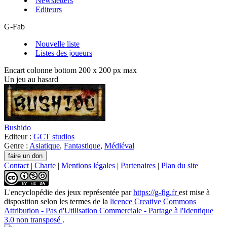
Newsletters
Editeurs
G-Fab
Nouvelle liste
Listes des joueurs
Encart colonne bottom 200 x 200 px max
Un jeu au hasard
Bushido
Editeur :
GCT studios
Genre :
Asiatique
,
Fantastique
,
Médiéval
Contact
|
Charte
|
Mentions légales
|
Partenaires
|
Plan du site
L'encyclopédie des jeux
représentée par
https://g-fig.fr
est mise à
disposition selon les termes de la
licence Creative Commons
Attribution - Pas d'Utilisation Commerciale - Partage à l'Identique
3.0 non transposé
.