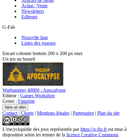
Articles de blogs
Achat / Vente
Newsletters
Editeurs
G-Fab
Nouvelle liste
Listes des joueurs
Encart colonne bottom 200 x 200 px max
Un jeu au hasard
Warhammer 40000 : Apocalypse
Editeur :
Games Workshop
Genre :
Futuriste
Contact
|
Charte
|
Mentions légales
|
Partenaires
|
Plan du site
L'encyclopédie des jeux
représentée par
https://g-fig.fr
est mise à
disposition selon les termes de la
licence Creative Commons