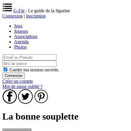
G-Fig
: Le guide de la figurine
Connexion
|
Inscription
Jeux
Joueurs
Associations
Agenda
Photos
Garder ma session ouverte.
Créer un compte
Mot de passe oublié ?
La bonne souplette