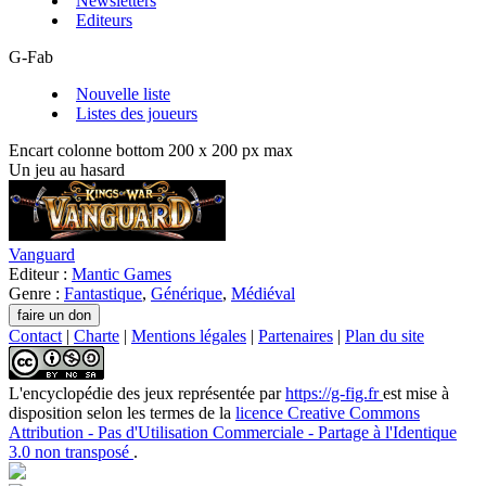
Newsletters
Editeurs
G-Fab
Nouvelle liste
Listes des joueurs
Encart colonne bottom 200 x 200 px max
Un jeu au hasard
Vanguard
Editeur :
Mantic Games
Genre :
Fantastique
,
Générique
,
Médiéval
Contact
|
Charte
|
Mentions légales
|
Partenaires
|
Plan du site
L'encyclopédie des jeux
représentée par
https://g-fig.fr
est mise à
disposition selon les termes de la
licence Creative Commons
Attribution - Pas d'Utilisation Commerciale - Partage à l'Identique
3.0 non transposé
.