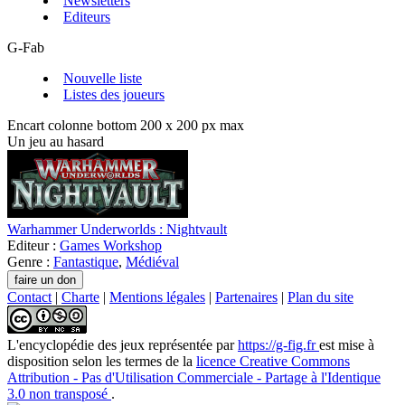
Newsletters
Editeurs
G-Fab
Nouvelle liste
Listes des joueurs
Encart colonne bottom 200 x 200 px max
Un jeu au hasard
Warhammer Underworlds : Nightvault
Editeur :
Games Workshop
Genre :
Fantastique
,
Médiéval
Contact
|
Charte
|
Mentions légales
|
Partenaires
|
Plan du site
L'encyclopédie des jeux
représentée par
https://g-fig.fr
est mise à
disposition selon les termes de la
licence Creative Commons
Attribution - Pas d'Utilisation Commerciale - Partage à l'Identique
3.0 non transposé
.