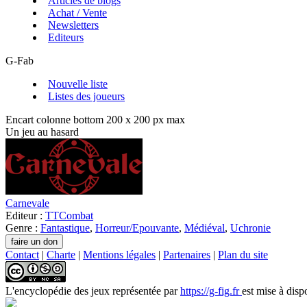
Articles de blogs
Achat / Vente
Newsletters
Editeurs
G-Fab
Nouvelle liste
Listes des joueurs
Encart colonne bottom 200 x 200 px max
Un jeu au hasard
Carnevale
Editeur :
TTCombat
Genre :
Fantastique
,
Horreur/Epouvante
,
Médiéval
,
Uchronie
Contact
|
Charte
|
Mentions légales
|
Partenaires
|
Plan du site
L'encyclopédie des jeux
représentée par
https://g-fig.fr
est mise à disp