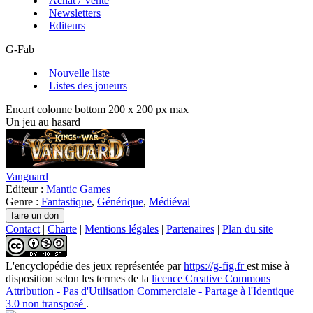
Achat / Vente
Newsletters
Editeurs
G-Fab
Nouvelle liste
Listes des joueurs
Encart colonne bottom 200 x 200 px max
Un jeu au hasard
Vanguard
Editeur :
Mantic Games
Genre :
Fantastique
,
Générique
,
Médiéval
Contact
|
Charte
|
Mentions légales
|
Partenaires
|
Plan du site
L'encyclopédie des jeux
représentée par
https://g-fig.fr
est mise à
disposition selon les termes de la
licence Creative Commons
Attribution - Pas d'Utilisation Commerciale - Partage à l'Identique
3.0 non transposé
.