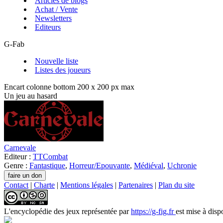
Articles de blogs
Achat / Vente
Newsletters
Editeurs
G-Fab
Nouvelle liste
Listes des joueurs
Encart colonne bottom 200 x 200 px max
Un jeu au hasard
Carnevale
Editeur :
TTCombat
Genre :
Fantastique
,
Horreur/Epouvante
,
Médiéval
,
Uchronie
Contact
|
Charte
|
Mentions légales
|
Partenaires
|
Plan du site
L'encyclopédie des jeux
représentée par
https://g-fig.fr
est mise à disp