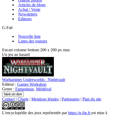
Galerie photos
Articles de blogs
Achat / Vente
Newsletters
Editeurs
G-Fab
Nouvelle liste
Listes des joueurs
Encart colonne bottom 200 x 200 px max
Un jeu au hasard
Warhammer Underworlds : Nightvault
Editeur :
Games Workshop
Genre :
Fantastique
,
Médiéval
Contact
|
Charte
|
Mentions légales
|
Partenaires
|
Plan du site
L'encyclopédie des jeux
représentée par
https://g-fig.fr
est mise à