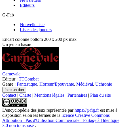
Newsletters
Editeurs
G-Fab
Nouvelle liste
Listes des joueurs
Encart colonne bottom 200 x 200 px max
Un jeu au hasard
Carnevale
Editeur :
TTCombat
Genre :
Fantastique
,
Horreur/Epouvante
,
Médiéval
,
Uchronie
Contact
|
Charte
|
Mentions légales
|
Partenaires
|
Plan du site
L'encyclopédie des jeux
représentée par
https://g-fig.fr
est mise à
disposition selon les termes de la
licence Creative Commons
Attribution - Pas d'Utilisation Commerciale - Partage à l'Identique
3.0 non transposé
.