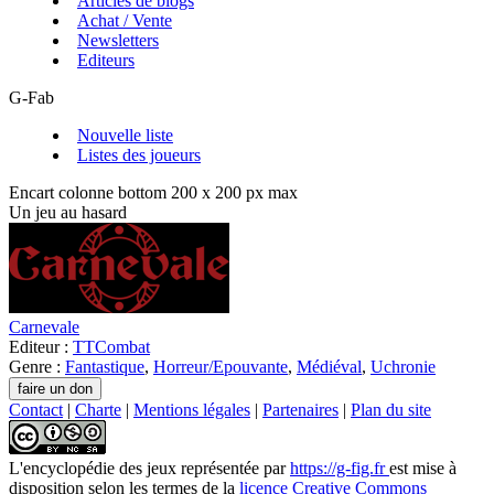
Articles de blogs
Achat / Vente
Newsletters
Editeurs
G-Fab
Nouvelle liste
Listes des joueurs
Encart colonne bottom 200 x 200 px max
Un jeu au hasard
Carnevale
Editeur :
TTCombat
Genre :
Fantastique
,
Horreur/Epouvante
,
Médiéval
,
Uchronie
Contact
|
Charte
|
Mentions légales
|
Partenaires
|
Plan du site
L'encyclopédie des jeux
représentée par
https://g-fig.fr
est mise à
disposition selon les termes de la
licence Creative Commons