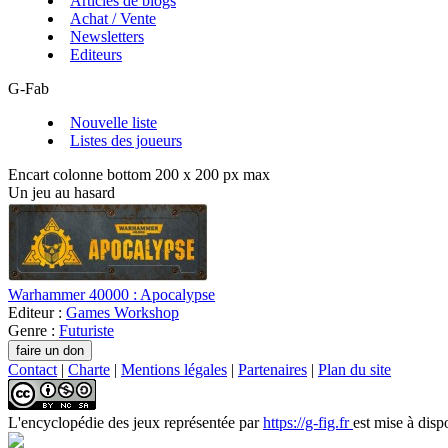
Articles de blogs
Achat / Vente
Newsletters
Editeurs
G-Fab
Nouvelle liste
Listes des joueurs
Encart colonne bottom 200 x 200 px max
Un jeu au hasard
Warhammer 40000 : Apocalypse
Editeur :
Games Workshop
Genre :
Futuriste
Contact
|
Charte
|
Mentions légales
|
Partenaires
|
Plan du site
L'encyclopédie des jeux
représentée par
https://g-fig.fr
est mise à disp