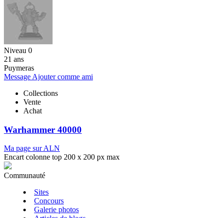
Niveau 0
21 ans
Puymeras
Message
Ajouter comme ami
Collections
Vente
Achat
Warhammer 40000
Ma page sur ALN
Encart colonne top 200 x 200 px max
Communauté
Sites
Concours
Galerie photos