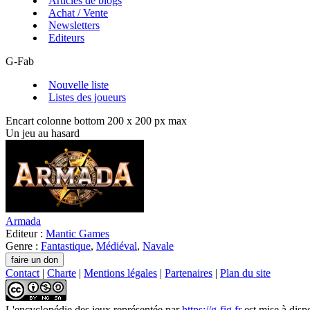
Articles de blogs
Achat / Vente
Newsletters
Editeurs
G-Fab
Nouvelle liste
Listes des joueurs
Encart colonne bottom 200 x 200 px max
Un jeu au hasard
Armada
Editeur :
Mantic Games
Genre :
Fantastique
,
Médiéval
,
Navale
Contact
|
Charte
|
Mentions légales
|
Partenaires
|
Plan du site
L'encyclopédie des jeux
représentée par
https://g-fig.fr
est mise à disp