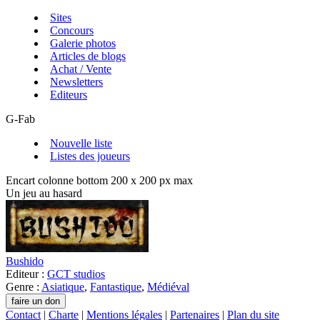
Sites
Concours
Galerie photos
Articles de blogs
Achat / Vente
Newsletters
Editeurs
G-Fab
Nouvelle liste
Listes des joueurs
Encart colonne bottom 200 x 200 px max
Un jeu au hasard
Bushido
Editeur :
GCT studios
Genre :
Asiatique
,
Fantastique
,
Médiéval
Contact
|
Charte
|
Mentions légales
|
Partenaires
|
Plan du site