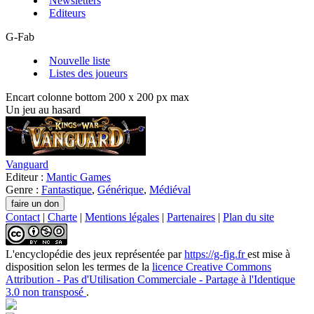
Newsletters
Editeurs
G-Fab
Nouvelle liste
Listes des joueurs
Encart colonne bottom 200 x 200 px max
Un jeu au hasard
Vanguard
Editeur :
Mantic Games
Genre :
Fantastique
,
Générique
,
Médiéval
Contact
|
Charte
|
Mentions légales
|
Partenaires
|
Plan du site
L'encyclopédie des jeux
représentée par
https://g-fig.fr
est mise à
disposition selon les termes de la
licence Creative Commons
Attribution - Pas d'Utilisation Commerciale - Partage à l'Identique
3.0 non transposé
.