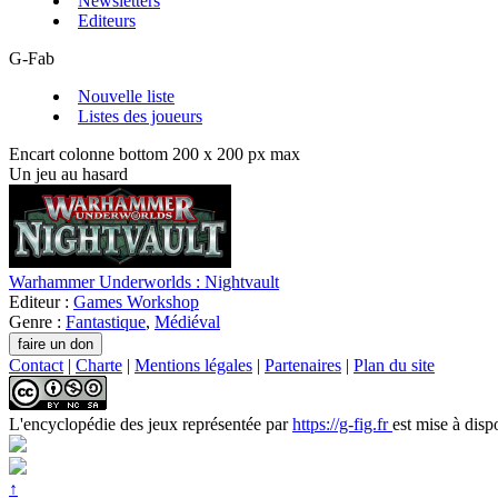
Newsletters
Editeurs
G-Fab
Nouvelle liste
Listes des joueurs
Encart colonne bottom 200 x 200 px max
Un jeu au hasard
Warhammer Underworlds : Nightvault
Editeur :
Games Workshop
Genre :
Fantastique
,
Médiéval
Contact
|
Charte
|
Mentions légales
|
Partenaires
|
Plan du site
L'encyclopédie des jeux
représentée par
https://g-fig.fr
est mise à disp
↑