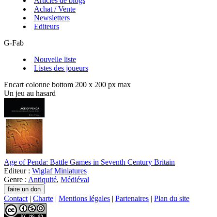
Articles de blogs
Achat / Vente
Newsletters
Editeurs
G-Fab
Nouvelle liste
Listes des joueurs
Encart colonne bottom 200 x 200 px max
Un jeu au hasard
Age of Penda: Battle Games in Seventh Century Britain
Editeur :
Wiglaf Miniatures
Genre :
Antiquité
,
Médiéval
Contact
|
Charte
|
Mentions légales
|
Partenaires
|
Plan du site