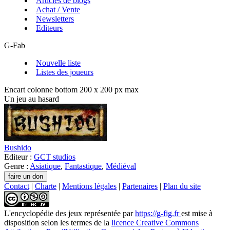
Articles de blogs
Achat / Vente
Newsletters
Editeurs
G-Fab
Nouvelle liste
Listes des joueurs
Encart colonne bottom 200 x 200 px max
Un jeu au hasard
Bushido
Editeur :
GCT studios
Genre :
Asiatique
,
Fantastique
,
Médiéval
Contact
|
Charte
|
Mentions légales
|
Partenaires
|
Plan du site
L'encyclopédie des jeux
représentée par
https://g-fig.fr
est mise à
disposition selon les termes de la
licence Creative Commons