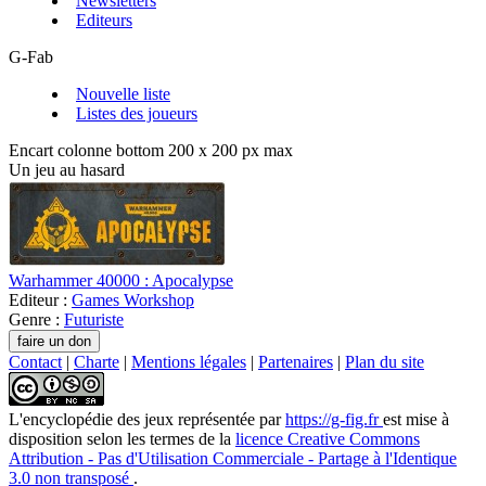
Newsletters
Editeurs
G-Fab
Nouvelle liste
Listes des joueurs
Encart colonne bottom 200 x 200 px max
Un jeu au hasard
Warhammer 40000 : Apocalypse
Editeur :
Games Workshop
Genre :
Futuriste
Contact
|
Charte
|
Mentions légales
|
Partenaires
|
Plan du site
L'encyclopédie des jeux
représentée par
https://g-fig.fr
est mise à
disposition selon les termes de la
licence Creative Commons
Attribution - Pas d'Utilisation Commerciale - Partage à l'Identique
3.0 non transposé
.