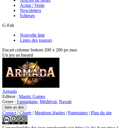
Articles de blogs
Achat / Vente
Newsletters
Editeurs
G-Fab
Nouvelle liste
Listes des joueurs
Encart colonne bottom 200 x 200 px max
Un jeu au hasard
Armada
Editeur :
Mantic Games
Genre :
Fantastique
,
Médiéval
,
Navale
Contact
|
Charte
|
Mentions légales
|
Partenaires
|
Plan du site
L'encyclopédie des jeux
représentée par
https://g-fig.fr
est mise à