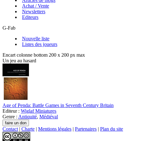
Articles de blogs
Achat / Vente
Newsletters
Editeurs
G-Fab
Nouvelle liste
Listes des joueurs
Encart colonne bottom 200 x 200 px max
Un jeu au hasard
Age of Penda: Battle Games in Seventh Century Britain
Editeur :
Wiglaf Miniatures
Genre :
Antiquité
,
Médiéval
Contact
|
Charte
|
Mentions légales
|
Partenaires
|
Plan du site