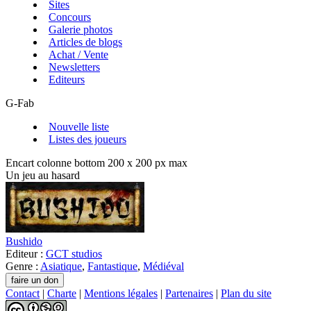
Sites
Concours
Galerie photos
Articles de blogs
Achat / Vente
Newsletters
Editeurs
G-Fab
Nouvelle liste
Listes des joueurs
Encart colonne bottom 200 x 200 px max
Un jeu au hasard
Bushido
Editeur :
GCT studios
Genre :
Asiatique
,
Fantastique
,
Médiéval
Contact
|
Charte
|
Mentions légales
|
Partenaires
|
Plan du site