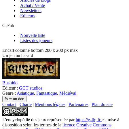
Articles de blogs
Achat / Vente
Newsletters
Editeurs
G-Fab
Nouvelle liste
Listes des joueurs
Encart colonne bottom 200 x 200 px max
Un jeu au hasard
Bushido
Editeur :
GCT studios
Genre :
Asiatique
,
Fantastique
,
Médiéval
Contact
|
Charte
|
Mentions légales
|
Partenaires
|
Plan du site
L'encyclopédie des jeux
représentée par
https://g-fig.fr
est mise à
disposition selon les termes de la
licence Creative Commons