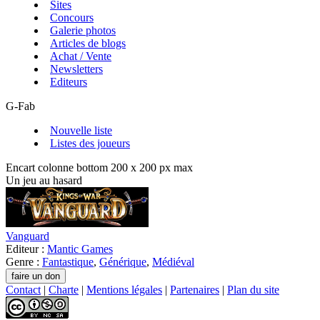
Sites
Concours
Galerie photos
Articles de blogs
Achat / Vente
Newsletters
Editeurs
G-Fab
Nouvelle liste
Listes des joueurs
Encart colonne bottom 200 x 200 px max
Un jeu au hasard
Vanguard
Editeur :
Mantic Games
Genre :
Fantastique
,
Générique
,
Médiéval
Contact
|
Charte
|
Mentions légales
|
Partenaires
|
Plan du site