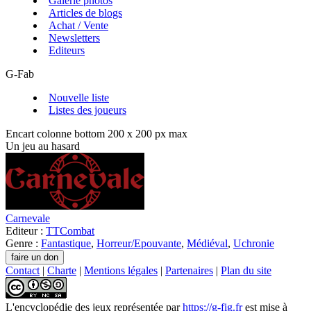
Galerie photos
Articles de blogs
Achat / Vente
Newsletters
Editeurs
G-Fab
Nouvelle liste
Listes des joueurs
Encart colonne bottom 200 x 200 px max
Un jeu au hasard
Carnevale
Editeur :
TTCombat
Genre :
Fantastique
,
Horreur/Epouvante
,
Médiéval
,
Uchronie
Contact
|
Charte
|
Mentions légales
|
Partenaires
|
Plan du site
L'encyclopédie des jeux
représentée par
https://g-fig.fr
est mise à