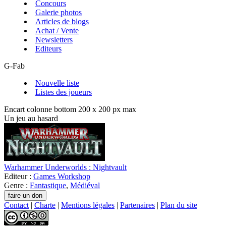
Concours
Galerie photos
Articles de blogs
Achat / Vente
Newsletters
Editeurs
G-Fab
Nouvelle liste
Listes des joueurs
Encart colonne bottom 200 x 200 px max
Un jeu au hasard
Warhammer Underworlds : Nightvault
Editeur :
Games Workshop
Genre :
Fantastique
,
Médiéval
Contact
|
Charte
|
Mentions légales
|
Partenaires
|
Plan du site