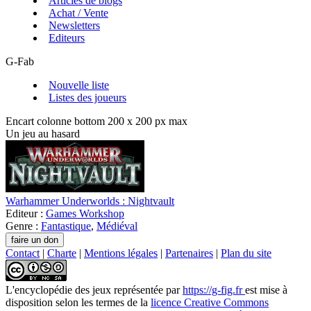
Articles de blogs
Achat / Vente
Newsletters
Editeurs
G-Fab
Nouvelle liste
Listes des joueurs
Encart colonne bottom 200 x 200 px max
Un jeu au hasard
Warhammer Underworlds : Nightvault
Editeur :
Games Workshop
Genre :
Fantastique
,
Médiéval
Contact
|
Charte
|
Mentions légales
|
Partenaires
|
Plan du site
L'encyclopédie des jeux
représentée par
https://g-fig.fr
est mise à
disposition selon les termes de la
licence Creative Commons