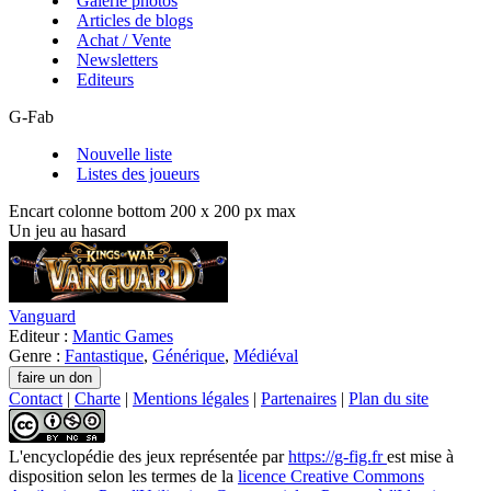
Galerie photos
Articles de blogs
Achat / Vente
Newsletters
Editeurs
G-Fab
Nouvelle liste
Listes des joueurs
Encart colonne bottom 200 x 200 px max
Un jeu au hasard
Vanguard
Editeur :
Mantic Games
Genre :
Fantastique
,
Générique
,
Médiéval
Contact
|
Charte
|
Mentions légales
|
Partenaires
|
Plan du site
L'encyclopédie des jeux
représentée par
https://g-fig.fr
est mise à
disposition selon les termes de la
licence Creative Commons