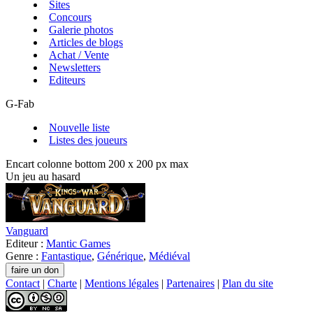
Sites
Concours
Galerie photos
Articles de blogs
Achat / Vente
Newsletters
Editeurs
G-Fab
Nouvelle liste
Listes des joueurs
Encart colonne bottom 200 x 200 px max
Un jeu au hasard
Vanguard
Editeur :
Mantic Games
Genre :
Fantastique
,
Générique
,
Médiéval
Contact
|
Charte
|
Mentions légales
|
Partenaires
|
Plan du site