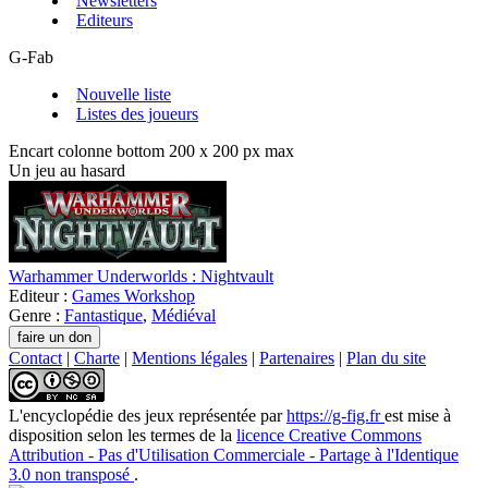
Newsletters
Editeurs
G-Fab
Nouvelle liste
Listes des joueurs
Encart colonne bottom 200 x 200 px max
Un jeu au hasard
Warhammer Underworlds : Nightvault
Editeur :
Games Workshop
Genre :
Fantastique
,
Médiéval
Contact
|
Charte
|
Mentions légales
|
Partenaires
|
Plan du site
L'encyclopédie des jeux
représentée par
https://g-fig.fr
est mise à
disposition selon les termes de la
licence Creative Commons
Attribution - Pas d'Utilisation Commerciale - Partage à l'Identique
3.0 non transposé
.