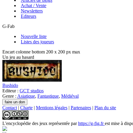
Articles de blogs
Achat / Vente
Newsletters
Editeurs
G-Fab
Nouvelle liste
Listes des joueurs
Encart colonne bottom 200 x 200 px max
Un jeu au hasard
Bushido
Editeur :
GCT studios
Genre :
Asiatique
,
Fantastique
,
Médiéval
Contact
|
Charte
|
Mentions légales
|
Partenaires
|
Plan du site
L'encyclopédie des jeux
représentée par
https://g-fig.fr
est mise à disp