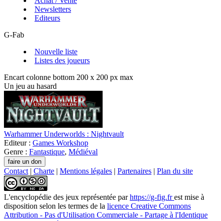
Achat / Vente
Newsletters
Editeurs
G-Fab
Nouvelle liste
Listes des joueurs
Encart colonne bottom 200 x 200 px max
Un jeu au hasard
Warhammer Underworlds : Nightvault
Editeur :
Games Workshop
Genre :
Fantastique
,
Médiéval
Contact
|
Charte
|
Mentions légales
|
Partenaires
|
Plan du site
L'encyclopédie des jeux
représentée par
https://g-fig.fr
est mise à
disposition selon les termes de la
licence Creative Commons
Attribution - Pas d'Utilisation Commerciale - Partage à l'Identique