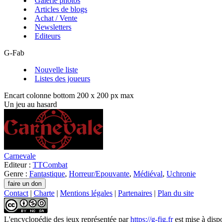
Galerie photos
Articles de blogs
Achat / Vente
Newsletters
Editeurs
G-Fab
Nouvelle liste
Listes des joueurs
Encart colonne bottom 200 x 200 px max
Un jeu au hasard
Carnevale
Editeur :
TTCombat
Genre :
Fantastique
,
Horreur/Epouvante
,
Médiéval
,
Uchronie
Contact
|
Charte
|
Mentions légales
|
Partenaires
|
Plan du site
L'encyclopédie des jeux
représentée par
https://g-fig.fr
est mise à disp